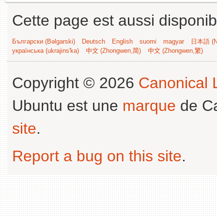
Cette page est aussi disponib
Български (Bəlgarski)
Deutsch
English
suomi
magyar
日本語 (Ni
українська (ukrajins'ka)
中文 (Zhongwen,简)
中文 (Zhongwen,繁)
Copyright © 2026
Canonical L
Ubuntu est une
marque
de Ca
site
.
Report a bug on this site
.