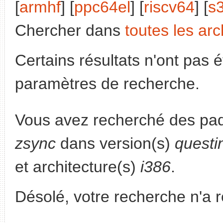
[
armhf
] [
ppc64el
] [
riscv64
] [
s
Chercher dans
toutes les arc
Certains résultats n'ont pas é
paramètres de recherche.
Vous avez recherché des paq
zsync
dans version(s)
questi
et architecture(s)
i386
.
Désolé, votre recherche n'a 