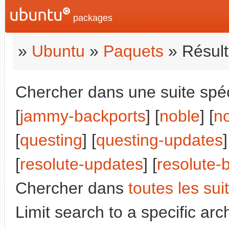
packages
»
Ubuntu
»
Paquets
» Résult
Chercher dans une suite spéci
[
jammy-backports
] [
noble
] [
n
[
questing
] [
questing-updates
[
resolute-updates
] [
resolute-
Chercher dans
toutes les sui
Limit search to a specific arch