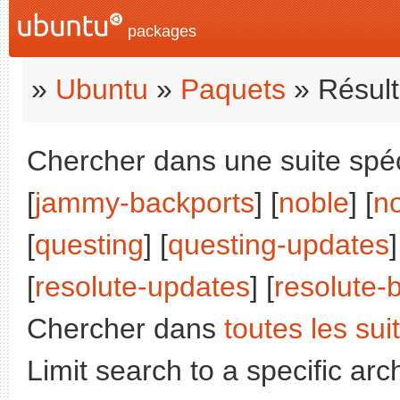
packages
»
Ubuntu
»
Paquets
» Résult
Chercher dans une suite spéci
[
jammy-backports
] [
noble
] [
n
[
questing
] [
questing-updates
[
resolute-updates
] [
resolute-
Chercher dans
toutes les sui
Limit search to a specific arch