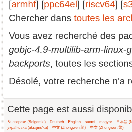
[
armhf
] [
ppc64el
] [
riscv64
] [
s
Chercher dans
toutes les arc
Vous avez recherché des paq
gobjc-4.9-multilib-arm-linux-
backports
, toutes les section
Désolé, votre recherche n'a 
Cette page est aussi disponib
Български (Bəlgarski)
Deutsch
English
suomi
magyar
日本語 (Ni
українська (ukrajins'ka)
中文 (Zhongwen,简)
中文 (Zhongwen,繁)