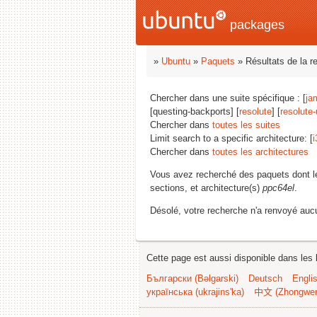
packages
»
Ubuntu
»
Paquets
» Résultats de la r
Chercher dans une suite spécifique : [
ja
[questing-backports] [
resolute
] [
resolute
Chercher dans
toutes les suites
Limit search to a specific architecture: [
i
Chercher dans
toutes les architectures
Vous avez recherché des paquets dont 
sections, et architecture(s)
ppc64el
.
Désolé, votre recherche n'a renvoyé aucu
Cette page est aussi disponible dans les 
Български (Bəlgarski)
Deutsch
Engli
українська (ukrajins'ka)
中文 (Zhongwe