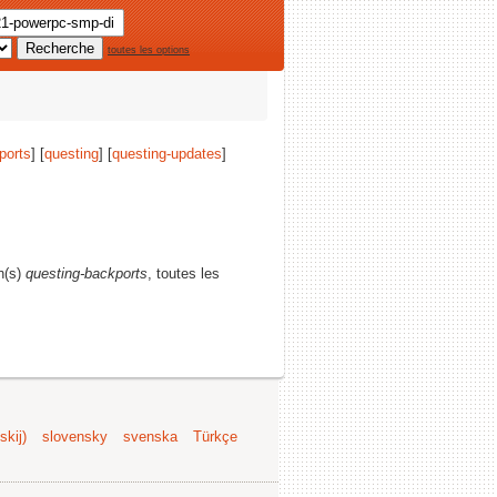
toutes les options
ports
] [
questing
] [
questing-updates
]
n(s)
questing-backports
, toutes les
kij)
slovensky
svenska
Türkçe