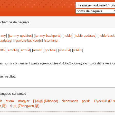
echerche de paquets
mmy
] [
jammy-updates
] [
jammy-backports
] [
noble
] [
noble-updates
] [
noble-back
-updates
] [
resolute-backports
] [
stonking
]
386
] [
amd64
] [
arm64
] [
armhf
] [
ppc64el
] [
riscv64
] [
s390x
]
les noms contiennent
message-modules-4.4.0-21-powerpc-smp-di
dans versio
n résultat.
langues suivantes :
sh
suomi
magyar
日本語 (Nihongo)
Nederlands
polski
Русский (Russ
n,简)
中文 (Zhongwen,繁)