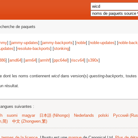
echerche de paquets
mmy
] [
jammy-updates
] [
jammy-backports
] [
noble
] [
noble-updates
] [
noble-back
-updates
] [
resolute-backports
] [
stonking
]
386
] [
amd64
] [
arm64
] [
armhf
] [
ppc64el
] [
riscv64
] [
s390x
]
e dont les noms contiennent
wicd
dans version(s)
questing-backports
, toutes
n résultat.
langues suivantes :
sh
suomi
magyar
日本語 (Nihongo)
Nederlands
polski
Русский (Russ
n,简)
中文 (Zhongwen,繁)
s termes de la licence
. Ubuntu est une
marque
de Canonical Ltd.
Plus de détai