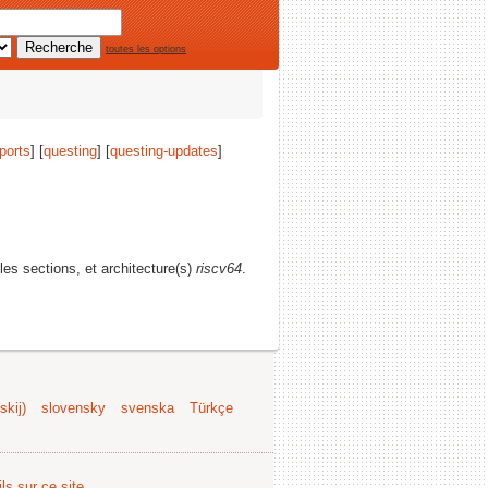
toutes les options
ports
] [
questing
] [
questing-updates
]
 les sections, et architecture(s)
riscv64
.
kij)
slovensky
svenska
Türkçe
ls sur ce site
.