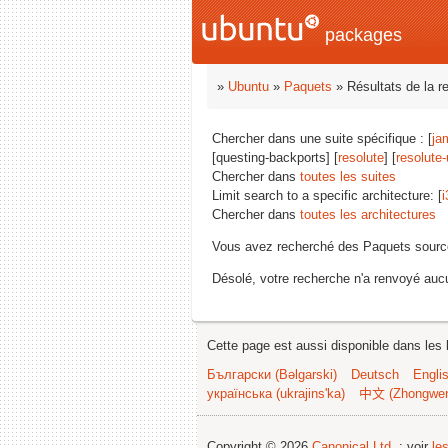
packages
»
Ubuntu
»
Paquets
» Résultats de la r
Chercher dans une suite spécifique : [
ja
[questing-backports] [
resolute
] [
resolute
Chercher dans
toutes les suites
Limit search to a specific architecture: [
i
Chercher dans
toutes les architectures
Vous avez recherché des Paquets sourc
Désolé, votre recherche n'a renvoyé aucu
Cette page est aussi disponible dans les 
Български (Bəlgarski)
Deutsch
Engli
українська (ukrajins'ka)
中文 (Zhongwe
Copyright © 2026
Canonical Ltd.
; voir
le