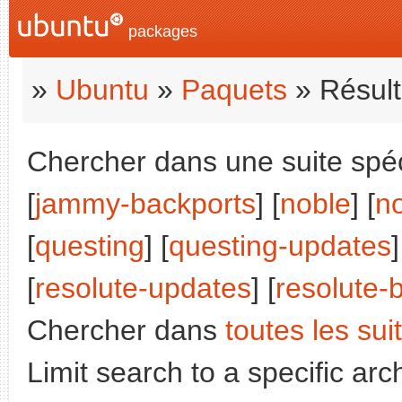
packages
»
Ubuntu
»
Paquets
» Résult
Chercher dans une suite spéci
[
jammy-backports
] [
noble
] [
n
[
questing
] [
questing-updates
[
resolute-updates
] [
resolute-
Chercher dans
toutes les sui
Limit search to a specific arch