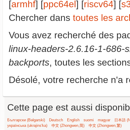
[
armhf
] [
ppc64el
] [
riscv64
] [
s
Chercher dans
toutes les arc
Vous avez recherché des paq
linux-headers-2.6.16-1-686-
backports
, toutes les section
Désolé, votre recherche n'a 
Cette page est aussi disponib
Български (Bəlgarski)
Deutsch
English
suomi
magyar
日本語 (Ni
українська (ukrajins'ka)
中文 (Zhongwen,简)
中文 (Zhongwen,繁)