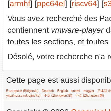
[
armhf
] [
ppc64el
] [
riscv64
] [
s
Vous avez recherché des Paq
contiennent
vmware-player
d
toutes les sections, et toutes 
Désolé, votre recherche n'a 
Cette page est aussi disponib
Български (Bəlgarski)
Deutsch
English
suomi
magyar
日本語 (Ni
українська (ukrajins'ka)
中文 (Zhongwen,简)
中文 (Zhongwen,繁)