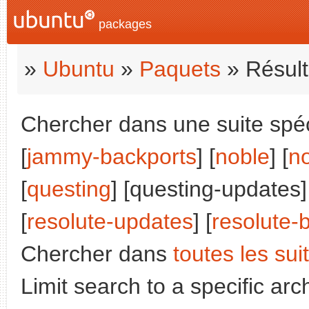
packages
»
Ubuntu
»
Paquets
» Résult
Chercher dans une suite spéci
[
jammy-backports
] [
noble
] [
n
[
questing
] [questing-updates]
[
resolute-updates
] [
resolute-
Chercher dans
toutes les sui
Limit search to a specific arch