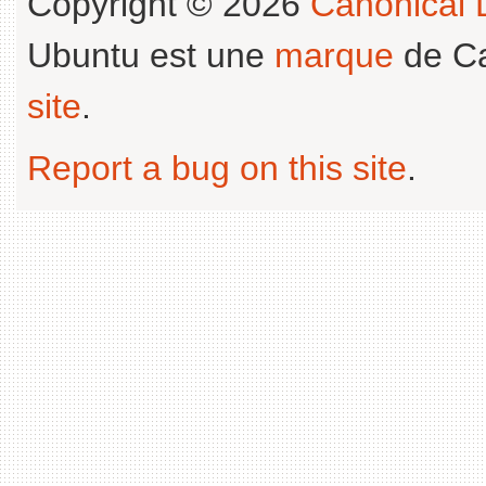
Copyright © 2026
Canonical L
Ubuntu est une
marque
de Ca
site
.
Report a bug on this site
.