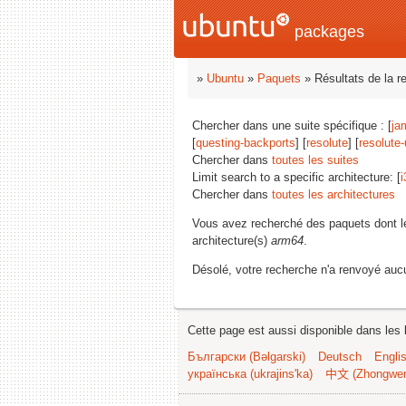
packages
»
Ubuntu
»
Paquets
» Résultats de la r
Chercher dans une suite spécifique : [
ja
[
questing-backports
] [
resolute
] [
resolute
Chercher dans
toutes les suites
Limit search to a specific architecture: [
i
Chercher dans
toutes les architectures
Vous avez recherché des paquets dont 
architecture(s)
arm64
.
Désolé, votre recherche n'a renvoyé aucu
Cette page est aussi disponible dans les 
Български (Bəlgarski)
Deutsch
Engli
українська (ukrajins'ka)
中文 (Zhongwe