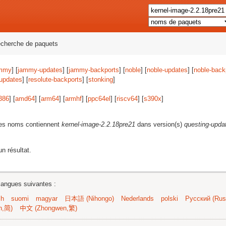
echerche de paquets
mmy
] [
jammy-updates
] [
jammy-backports
] [
noble
] [
noble-updates
] [
noble-back
-updates
] [
resolute-backports
] [
stonking
]
386
] [
amd64
] [
arm64
] [
armhf
] [
ppc64el
] [
riscv64
] [
s390x
]
les noms contiennent
kernel-image-2.2.18pre21
dans version(s)
questing-upda
n résultat.
langues suivantes :
sh
suomi
magyar
日本語 (Nihongo)
Nederlands
polski
Русский (Russ
n,简)
中文 (Zhongwen,繁)