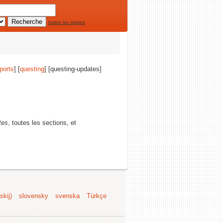
toutes les options
ports
] [
questing
] [questing-updates]
tes
, toutes les sections, et
kij)
slovensky
svenska
Türkçe