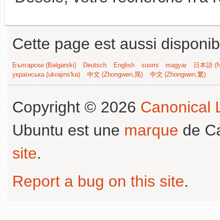
Cette page est aussi disponib
Български (Bəlgarski)
Deutsch
English
suomi
magyar
日本語 (Ni
українська (ukrajins'ka)
中文 (Zhongwen,简)
中文 (Zhongwen,繁)
Copyright © 2026
Canonical L
Ubuntu est une
marque
de Ca
site
.
Report a bug on this site
.