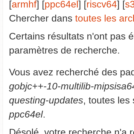
[
armhf
] [
ppc64el
] [
riscv64
] [
s
Chercher dans
toutes les arc
Certains résultats n'ont pas é
paramètres de recherche.
Vous avez recherché des paq
gobjc++-10-multilib-mipsisa6
questing-updates
, toutes les
ppc64el
.
Désolé, votre recherche n'a 