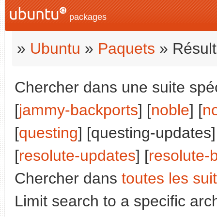
packages
»
Ubuntu
»
Paquets
» Résult
Chercher dans une suite spéci
[
jammy-backports
] [
noble
] [
n
[
questing
] [questing-updates]
[
resolute-updates
] [
resolute-
Chercher dans
toutes les sui
Limit search to a specific arch