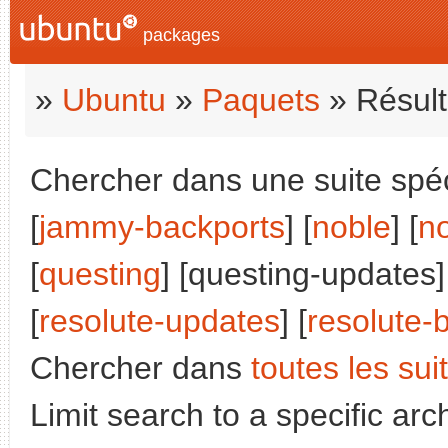
packages
»
Ubuntu
»
Paquets
» Résult
Chercher dans une suite spéci
[
jammy-backports
] [
noble
] [
n
[
questing
] [questing-updates]
[
resolute-updates
] [
resolute-
Chercher dans
toutes les sui
Limit search to a specific arch