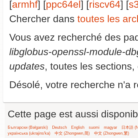
[
armhf
] [
ppc64el
] [
riscv64
] [
s
Chercher dans
toutes les arc
Vous avez recherché des paq
libglobus-openssl-module-db
updates
, toutes les sections,
Désolé, votre recherche n'a 
Cette page est aussi disponib
Български (Bəlgarski)
Deutsch
English
suomi
magyar
日本語 (Ni
українська (ukrajins'ka)
中文 (Zhongwen,简)
中文 (Zhongwen,繁)