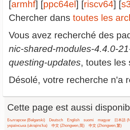
[
armhf
] [
ppc64el
] [
riscv64
] [
s
Chercher dans
toutes les arc
Vous avez recherché des paq
nic-shared-modules-4.4.0-21-
questing-updates
, toutes les
Désolé, votre recherche n'a 
Cette page est aussi disponib
Български (Bəlgarski)
Deutsch
English
suomi
magyar
日本語 (Ni
українська (ukrajins'ka)
中文 (Zhongwen,简)
中文 (Zhongwen,繁)