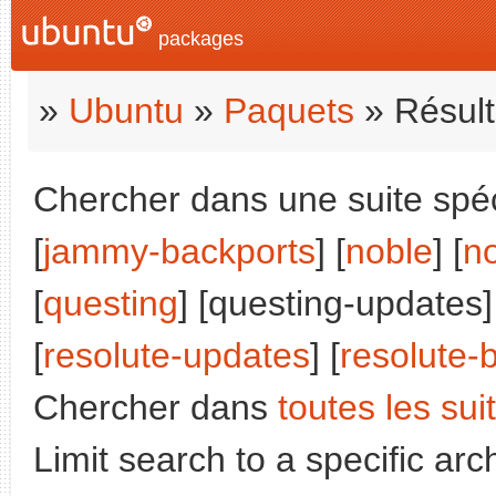
packages
»
Ubuntu
»
Paquets
» Résult
Chercher dans une suite spéci
[
jammy-backports
] [
noble
] [
n
[
questing
] [questing-updates]
[
resolute-updates
] [
resolute-
Chercher dans
toutes les sui
Limit search to a specific arch