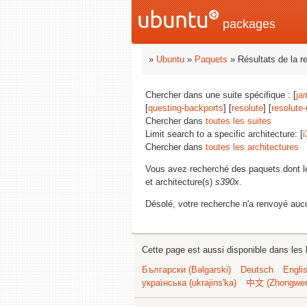
packages
»
Ubuntu
»
Paquets
» Résultats de la r
Chercher dans une suite spécifique : [
ja
[
questing-backports
] [
resolute
] [
resolute
Chercher dans
toutes les suites
Limit search to a specific architecture: [
i
Chercher dans
toutes les architectures
Vous avez recherché des paquets dont 
et architecture(s)
s390x
.
Désolé, votre recherche n'a renvoyé aucu
Cette page est aussi disponible dans les 
Български (Bəlgarski)
Deutsch
Engli
українська (ukrajins'ka)
中文 (Zhongwe