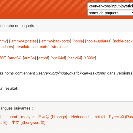
echerche de paquets
mmy
] [
jammy-updates
] [
jammy-backports
] [
noble
] [
noble-updates
] [
noble-back
-updates
] [
resolute-backports
] [
stonking
]
386
] [
amd64
] [
arm64
] [
armhf
] [
ppc64el
] [
riscv64
] [
s390x
]
les noms contiennent
xserver-xorg-input-joystick-dev-lts-utopic
dans version(s
n résultat.
langues suivantes :
sh
suomi
magyar
日本語 (Nihongo)
Nederlands
polski
Русский (Russ
n,简)
中文 (Zhongwen,繁)