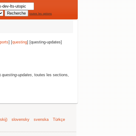
toutes les options
ports
] [
questing
] [questing-updates]
)
questing-updates
, toutes les sections,
kij)
slovensky
svenska
Türkçe