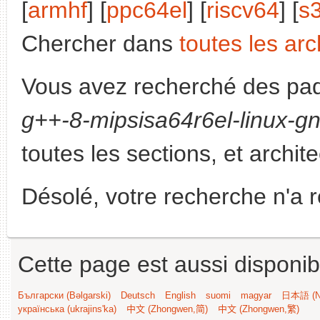
[
armhf
] [
ppc64el
] [
riscv64
] [
s
Chercher dans
toutes les arc
Vous avez recherché des paq
g++-8-mipsisa64r6el-linux-g
toutes les sections, et archit
Désolé, votre recherche n'a 
Cette page est aussi disponib
Български (Bəlgarski)
Deutsch
English
suomi
magyar
日本語 (Ni
українська (ukrajins'ka)
中文 (Zhongwen,简)
中文 (Zhongwen,繁)