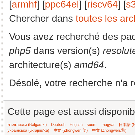
[
armhf
] [
ppc64el
] [
riscv64
] [
s
Chercher dans
toutes les arc
Vous avez recherché des paq
php5
dans version(s)
resolut
architecture(s)
amd64
.
Désolé, votre recherche n'a 
Cette page est aussi disponib
Български (Bəlgarski)
Deutsch
English
suomi
magyar
日本語 (Ni
українська (ukrajins'ka)
中文 (Zhongwen,简)
中文 (Zhongwen,繁)