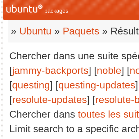
packages
»
Ubuntu
»
Paquets
» Résult
Chercher dans une suite spéci
[
jammy-backports
] [
noble
] [
n
[
questing
] [
questing-updates
]
[
resolute-updates
] [
resolute-
Chercher dans
toutes les sui
Limit search to a specific arch