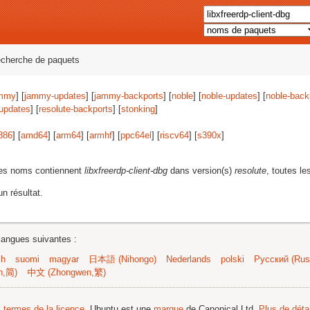
echerche de paquets
mmy
] [
jammy-updates
] [
jammy-backports
] [
noble
] [
noble-updates
] [
noble-back
-updates
] [
resolute-backports
] [
stonking
]
386
] [
amd64
] [
arm64
] [
armhf
] [
ppc64el
] [
riscv64
] [
s390x
]
les noms contiennent
libxfreerdp-client-dbg
dans version(s)
resolute
, toutes le
n résultat.
langues suivantes :
sh
suomi
magyar
日本語 (Nihongo)
Nederlands
polski
Русский (Russ
n,简)
中文 (Zhongwen,繁)
s termes de la licence
. Ubuntu est une
marque
de Canonical Ltd.
Plus de détai