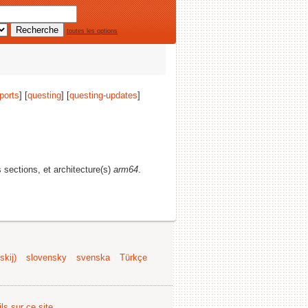
toutes les options
ports
] [
questing
] [
questing-updates
]
s sections, et architecture(s)
arm64
.
kij)
slovensky
svenska
Türkçe
ls sur ce site
.