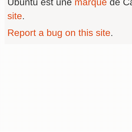
Ubuntu est une
marque
de Ca
site
.
Report a bug on this site
.