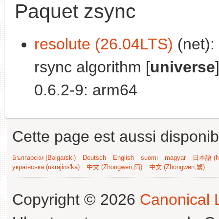
Paquet zsync
resolute (26.04LTS)
(net):
rsync algorithm [
universe
0.6.2-9: arm64
Cette page est aussi disponib
Български (Bəlgarski)
Deutsch
English
suomi
magyar
日本語 (Ni
українська (ukrajins'ka)
中文 (Zhongwen,简)
中文 (Zhongwen,繁)
Copyright © 2026
Canonical L