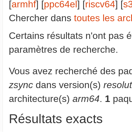
[
armhf
] [
ppc64el
] [
riscv64
] [
s
Chercher dans
toutes les arc
Certains résultats n'ont pas é
paramètres de recherche.
Vous avez recherché des paq
zsync
dans version(s)
resolu
architecture(s)
arm64
.
1
paqu
Résultats exacts