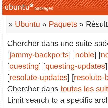
packages
»
Ubuntu
»
Paquets
» Résult
Chercher dans une suite spéci
[
jammy-backports
] [
noble
] [
n
[
questing
] [
questing-updates
]
[
resolute-updates
] [
resolute-
Chercher dans
toutes les sui
Limit search to a specific arch