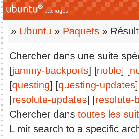
packages
»
Ubuntu
»
Paquets
» Résult
Chercher dans une suite spéci
[
jammy-backports
] [
noble
] [
n
[
questing
] [
questing-updates
]
[
resolute-updates
] [
resolute-
Chercher dans
toutes les sui
Limit search to a specific arch