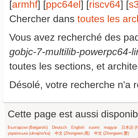
[
armhf
] [
ppc64el
] [
riscv64
] [
s
Chercher dans
toutes les arc
Vous avez recherché des paq
gobjc-7-multilib-powerpc64-l
toutes les sections, et archit
Désolé, votre recherche n'a 
Cette page est aussi disponib
Български (Bəlgarski)
Deutsch
English
suomi
magyar
日本語 (Ni
українська (ukrajins'ka)
中文 (Zhongwen,简)
中文 (Zhongwen,繁)