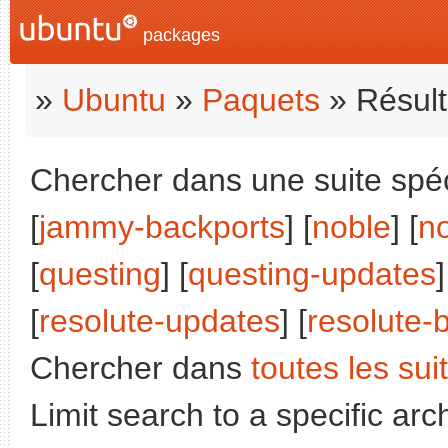
packages
»
Ubuntu
»
Paquets
» Résult
Chercher dans une suite spéci
[
jammy-backports
] [
noble
] [
n
[
questing
] [
questing-updates
]
[
resolute-updates
] [
resolute-
Chercher dans
toutes les sui
Limit search to a specific arch