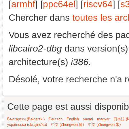
[
armhf
] [
ppc64el
] [
riscv64
] [
s
Chercher dans
toutes les arc
Vous avez recherché des paq
libcairo2-dbg
dans version(s
architecture(s)
i386
.
Désolé, votre recherche n'a 
Cette page est aussi disponib
Български (Bəlgarski)
Deutsch
English
suomi
magyar
日本語 (Ni
українська (ukrajins'ka)
中文 (Zhongwen,简)
中文 (Zhongwen,繁)