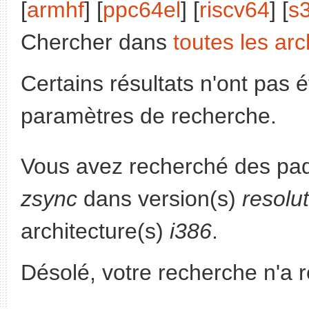
[
armhf
] [
ppc64el
] [
riscv64
] [
s
Chercher dans
toutes les arc
Certains résultats n'ont pas é
paramètres de recherche.
Vous avez recherché des paq
zsync
dans version(s)
resolu
architecture(s)
i386
.
Désolé, votre recherche n'a 