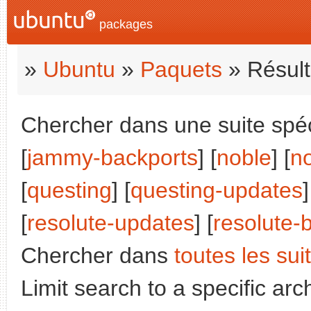
packages
»
Ubuntu
»
Paquets
» Résult
Chercher dans une suite spéci
[
jammy-backports
] [
noble
] [
n
[
questing
] [
questing-updates
]
[
resolute-updates
] [
resolute-
Chercher dans
toutes les sui
Limit search to a specific arch