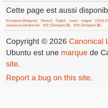
Cette page est aussi disponib
Български (Bəlgarski)
Deutsch
English
suomi
magyar
日本語 (Ni
українська (ukrajins'ka)
中文 (Zhongwen,简)
中文 (Zhongwen,繁)
Copyright © 2026
Canonical L
Ubuntu est une
marque
de Ca
site
.
Report a bug on this site
.