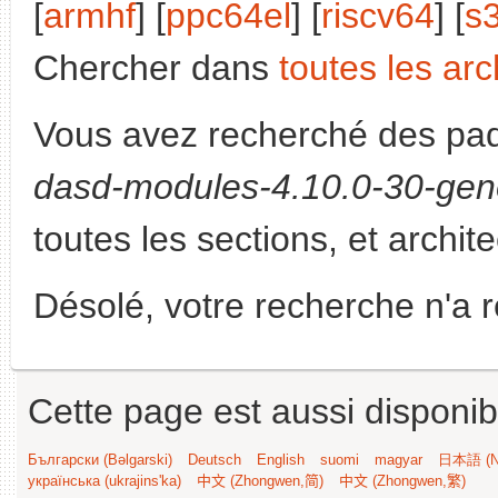
[
armhf
] [
ppc64el
] [
riscv64
] [
s
Chercher dans
toutes les arc
Vous avez recherché des paq
dasd-modules-4.10.0-30-gene
toutes les sections, et archit
Désolé, votre recherche n'a 
Cette page est aussi disponib
Български (Bəlgarski)
Deutsch
English
suomi
magyar
日本語 (Ni
українська (ukrajins'ka)
中文 (Zhongwen,简)
中文 (Zhongwen,繁)