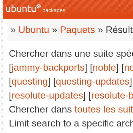
packages
»
Ubuntu
»
Paquets
» Résult
Chercher dans une suite spéci
[
jammy-backports
] [
noble
] [
n
[
questing
] [
questing-updates
]
[
resolute-updates
] [
resolute-
Chercher dans
toutes les sui
Limit search to a specific arch