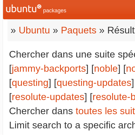
packages
»
Ubuntu
»
Paquets
» Résult
Chercher dans une suite spéci
[
jammy-backports
] [
noble
] [
n
[
questing
] [
questing-updates
]
[
resolute-updates
] [
resolute-
Chercher dans
toutes les sui
Limit search to a specific arch