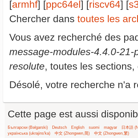
[
armhf
] [
ppc64el
] [
riscv64
] [
s
Chercher dans
toutes les arc
Vous avez recherché des paq
message-modules-4.4.0-21-
resolute
, toutes les sections,
Désolé, votre recherche n'a 
Cette page est aussi disponib
Български (Bəlgarski)
Deutsch
English
suomi
magyar
日本語 (Ni
українська (ukrajins'ka)
中文 (Zhongwen,简)
中文 (Zhongwen,繁)