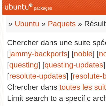
packages
»
Ubuntu
»
Paquets
» Résult
Chercher dans une suite spéci
[
jammy-backports
] [
noble
] [
n
[
questing
] [
questing-updates
]
[
resolute-updates
] [
resolute-
Chercher dans
toutes les sui
Limit search to a specific arch