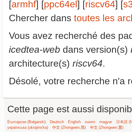
[
armhf
] [
ppc64el
] [
riscv64
] [
s
Chercher dans
toutes les arc
Vous avez recherché des paq
icedtea-web
dans version(s)
architecture(s)
riscv64
.
Désolé, votre recherche n'a 
Cette page est aussi disponib
Български (Bəlgarski)
Deutsch
English
suomi
magyar
日本語 (Ni
українська (ukrajins'ka)
中文 (Zhongwen,简)
中文 (Zhongwen,繁)