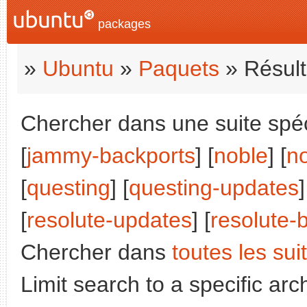
packages
»
Ubuntu
»
Paquets
» Résult
Chercher dans une suite spéci
[
jammy-backports
] [
noble
] [
n
[
questing
] [
questing-updates
]
[
resolute-updates
] [
resolute-
Chercher dans
toutes les sui
Limit search to a specific arch