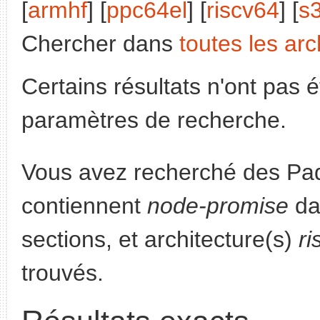
[
armhf
] [
ppc64el
] [
riscv64
] [
s
Chercher dans
toutes les arc
Certains résultats n'ont pas é
paramètres de recherche.
Vous avez recherché des Paq
contiennent
node-promise
da
sections, et architecture(s)
ri
trouvés.