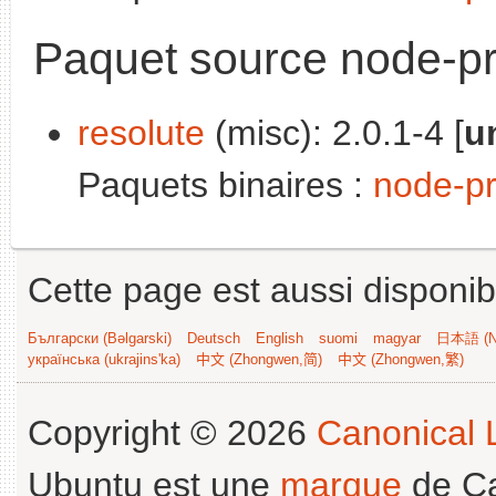
Paquet source node-pr
resolute
(misc): 2.0.1-4 [
u
Paquets binaires :
node-pr
Cette page est aussi disponib
Български (Bəlgarski)
Deutsch
English
suomi
magyar
日本語 (Ni
українська (ukrajins'ka)
中文 (Zhongwen,简)
中文 (Zhongwen,繁)
Copyright © 2026
Canonical L
Ubuntu est une
marque
de Ca