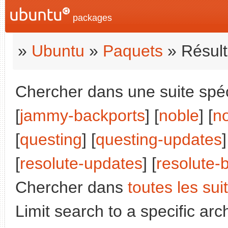
packages
»
Ubuntu
»
Paquets
» Résult
Chercher dans une suite spéci
[
jammy-backports
] [
noble
] [
n
[
questing
] [
questing-updates
]
[
resolute-updates
] [
resolute-
Chercher dans
toutes les sui
Limit search to a specific arch