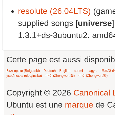
resolute (26.04LTS)
(games
supplied songs [
universe
]
1.3.1+ds-3ubuntu2: amd64
Cette page est aussi disponib
Български (Bəlgarski)
Deutsch
English
suomi
magyar
日本語 (Ni
українська (ukrajins'ka)
中文 (Zhongwen,简)
中文 (Zhongwen,繁)
Copyright © 2026
Canonical L
Ubuntu est une
marque
de Ca