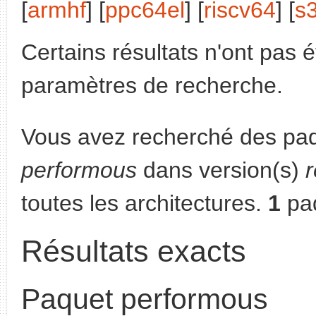
[
armhf
] [
ppc64el
] [
riscv64
] [
s
Certains résultats n'ont pas é
paramètres de recherche.
Vous avez recherché des paq
performous
dans version(s)
r
toutes les architectures.
1
paq
Résultats exacts
Paquet performous