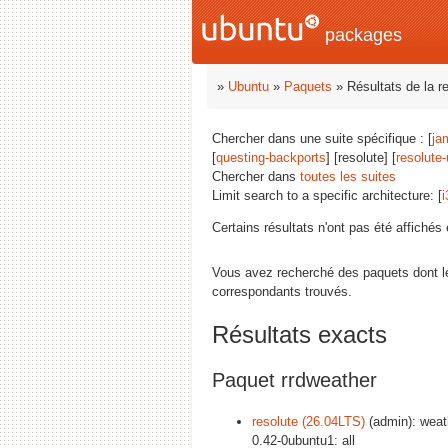
packages
»
Ubuntu
»
Paquets
» Résultats de la r
Chercher dans une suite spécifique : [
ja
[
questing-backports
] [resolute] [
resolute
Chercher dans
toutes les suites
Limit search to a specific architecture: [
i
Certains résultats n'ont pas été affiché
Vous avez recherché des paquets dont 
correspondants trouvés.
Résultats exacts
Paquet rrdweather
resolute (26.04LTS)
(admin): weat
0.42-0ubuntu1: all