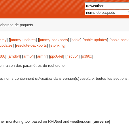
echerche de paquets
mmy
] [
jammy-updates
] [
jammy-backports
] [
noble
] [
noble-updates
] [
noble-back
-updates
] [
resolute-backports
] [
stonking
]
386
] [
amd64
] [
arm64
] [
armhf
] [
ppc64el
] [
riscv64
] [
s390x
]
s en raison des paramètres de recherche.
les noms contiennent
rrdweather
dans version(s)
resolute
, toutes les sections,
her monitoring tool based on RRDtool and weather.com [
universe
]