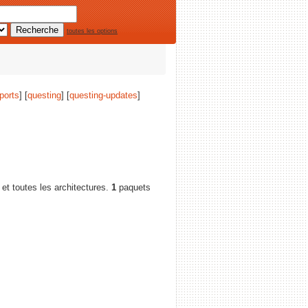
toutes les options
ports
] [
questing
] [
questing-updates
]
 et toutes les architectures.
1
paquets