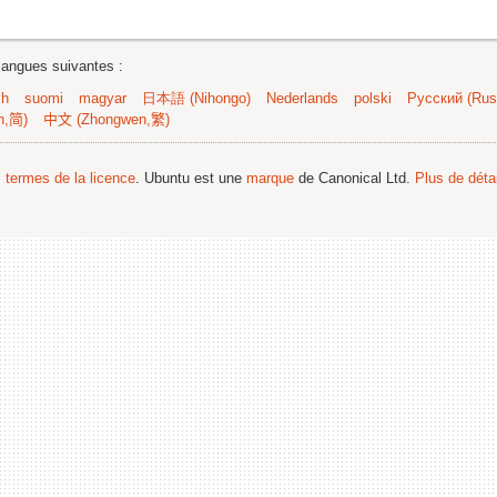
langues suivantes :
sh
suomi
magyar
日本語 (Nihongo)
Nederlands
polski
Русский (Russ
n,简)
中文 (Zhongwen,繁)
s termes de la licence
. Ubuntu est une
marque
de Canonical Ltd.
Plus de détai