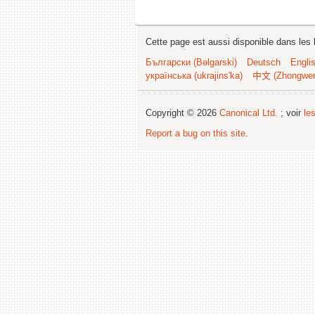
Cette page est aussi disponible dans les 
Български (Bəlgarski)
Deutsch
Engli
українська (ukrajins'ka)
中文 (Zhongwe
Copyright © 2026
Canonical Ltd.
; voir
le
Report a bug on this site
.