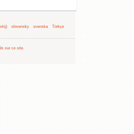
kij)
slovensky
svenska
Türkçe
ls sur ce site
.