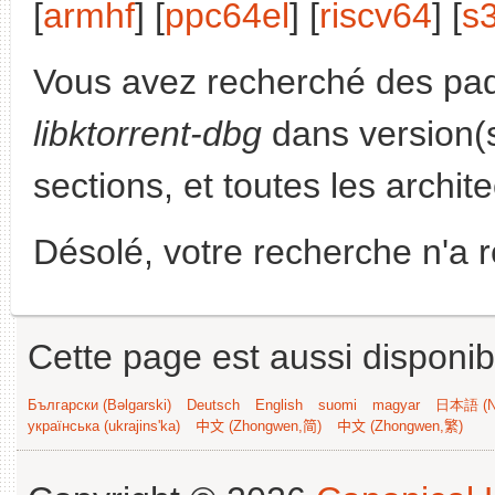
[
armhf
] [
ppc64el
] [
riscv64
] [
s
Vous avez recherché des paq
libktorrent-dbg
dans version(
sections, et toutes les archit
Désolé, votre recherche n'a 
Cette page est aussi disponib
Български (Bəlgarski)
Deutsch
English
suomi
magyar
日本語 (Ni
українська (ukrajins'ka)
中文 (Zhongwen,简)
中文 (Zhongwen,繁)