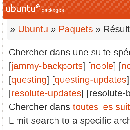
packages
»
Ubuntu
»
Paquets
» Résult
Chercher dans une suite spéci
[
jammy-backports
] [
noble
] [
n
[
questing
] [
questing-updates
]
[
resolute-updates
] [resolute-
Chercher dans
toutes les sui
Limit search to a specific arch