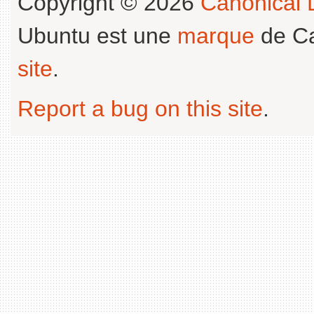
Copyright © 2026
Canonical L
Ubuntu est une
marque
de Ca
site
.
Report a bug on this site
.