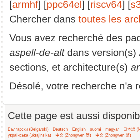
[
armhf
] [
ppc64el
] [
riscv64
] [
s
Chercher dans
toutes les arc
Vous avez recherché des paq
aspell-de-alt
dans version(s)
sections, et architecture(s)
a
Désolé, votre recherche n'a 
Cette page est aussi disponib
Български (Bəlgarski)
Deutsch
English
suomi
magyar
日本語 (Ni
українська (ukrajins'ka)
中文 (Zhongwen,简)
中文 (Zhongwen,繁)