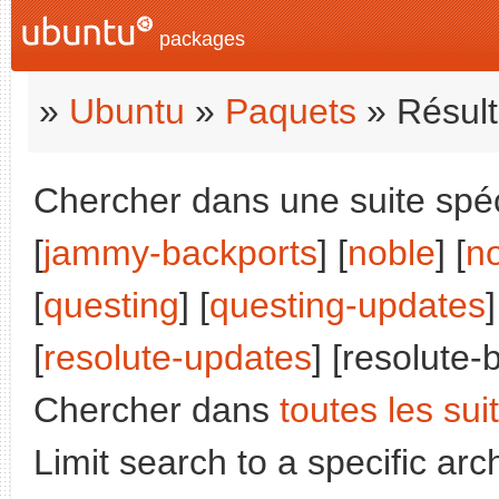
packages
»
Ubuntu
»
Paquets
» Résult
Chercher dans une suite spéci
[
jammy-backports
] [
noble
] [
n
[
questing
] [
questing-updates
]
[
resolute-updates
] [resolute-
Chercher dans
toutes les sui
Limit search to a specific arch