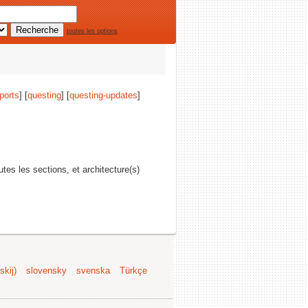
toutes les options
ports
] [
questing
] [
questing-updates
]
outes les sections, et architecture(s)
kij)
slovensky
svenska
Türkçe