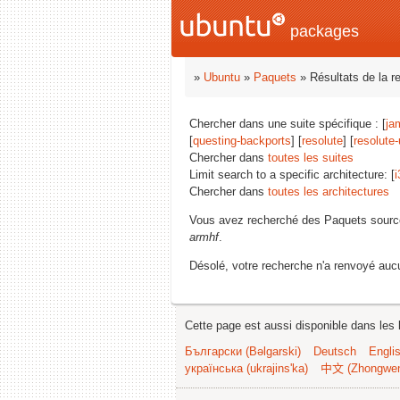
packages
»
Ubuntu
»
Paquets
» Résultats de la r
Chercher dans une suite spécifique : [
ja
[
questing-backports
] [
resolute
] [
resolute
Chercher dans
toutes les suites
Limit search to a specific architecture: [
i
Chercher dans
toutes les architectures
Vous avez recherché des Paquets sourc
armhf
.
Désolé, votre recherche n'a renvoyé aucu
Cette page est aussi disponible dans les 
Български (Bəlgarski)
Deutsch
Engli
українська (ukrajins'ka)
中文 (Zhongwe