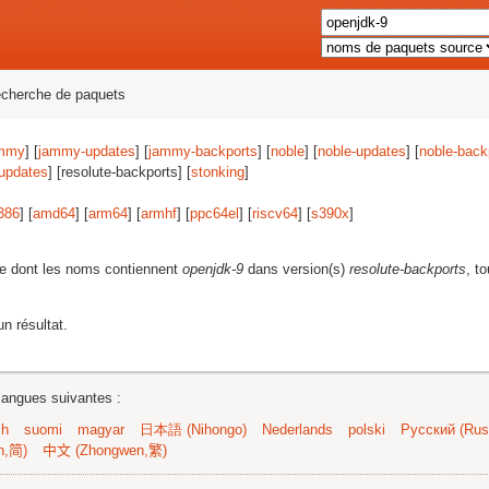
echerche de paquets
mmy
] [
jammy-updates
] [
jammy-backports
] [
noble
] [
noble-updates
] [
noble-back
-updates
] [resolute-backports] [
stonking
]
386
] [
amd64
] [
arm64
] [
armhf
] [
ppc64el
] [
riscv64
] [
s390x
]
e dont les noms contiennent
openjdk-9
dans version(s)
resolute-backports
, t
n résultat.
langues suivantes :
sh
suomi
magyar
日本語 (Nihongo)
Nederlands
polski
Русский (Russ
n,简)
中文 (Zhongwen,繁)