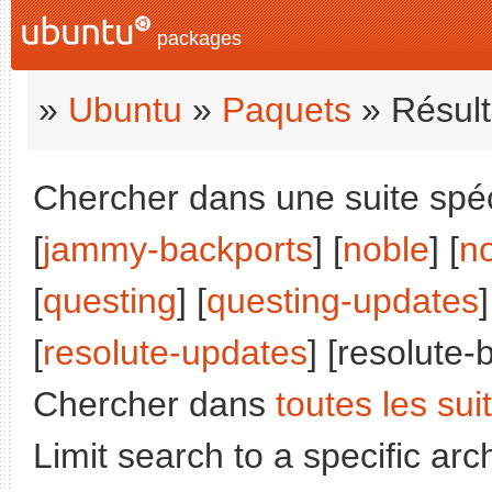
packages
»
Ubuntu
»
Paquets
» Résult
Chercher dans une suite spéci
[
jammy-backports
] [
noble
] [
n
[
questing
] [
questing-updates
]
[
resolute-updates
] [resolute-
Chercher dans
toutes les sui
Limit search to a specific arch