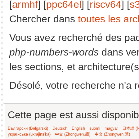
[
armhf
] [
ppc64el
] [
riscv64
] [
s
Chercher dans
toutes les arc
Vous avez recherché des paq
php-numbers-words
dans ver
les sections, et architecture(
Désolé, votre recherche n'a 
Cette page est aussi disponib
Български (Bəlgarski)
Deutsch
English
suomi
magyar
日本語 (Ni
українська (ukrajins'ka)
中文 (Zhongwen,简)
中文 (Zhongwen,繁)