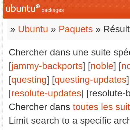
packages
»
Ubuntu
»
Paquets
» Résult
Chercher dans une suite spéci
[
jammy-backports
] [
noble
] [
n
[
questing
] [
questing-updates
]
[
resolute-updates
] [resolute-
Chercher dans
toutes les sui
Limit search to a specific arch