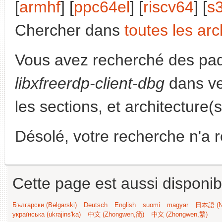
[
armhf
] [
ppc64el
] [
riscv64
] [
s
Chercher dans
toutes les arc
Vous avez recherché des paq
libxfreerdp-client-dbg
dans ve
les sections, et architecture(
Désolé, votre recherche n'a 
Cette page est aussi disponib
Български (Bəlgarski)
Deutsch
English
suomi
magyar
日本語 (Ni
українська (ukrajins'ka)
中文 (Zhongwen,简)
中文 (Zhongwen,繁)