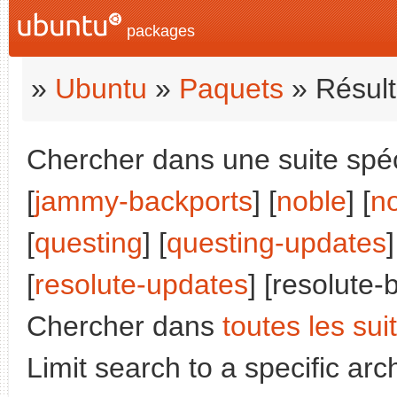
packages
»
Ubuntu
»
Paquets
» Résult
Chercher dans une suite spéci
[
jammy-backports
] [
noble
] [
n
[
questing
] [
questing-updates
]
[
resolute-updates
] [resolute-
Chercher dans
toutes les sui
Limit search to a specific arch