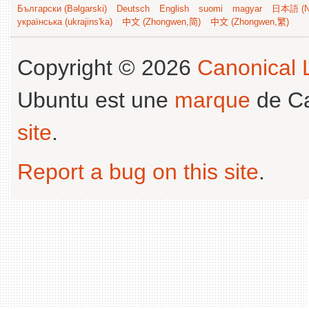
Български (Bəlgarski)
Deutsch
English
suomi
magyar
日本語 (Ni
українська (ukrajins'ka)
中文 (Zhongwen,简)
中文 (Zhongwen,繁)
Copyright © 2026
Canonical L
Ubuntu est une
marque
de Ca
site
.
Report a bug on this site
.