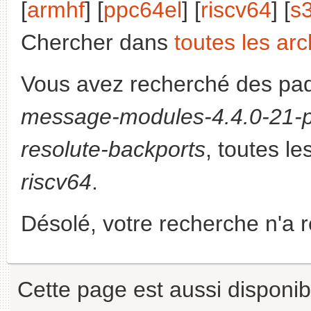
[
armhf
] [
ppc64el
] [
riscv64
] [
s
Chercher dans
toutes les arc
Vous avez recherché des paq
message-modules-4.4.0-21-
resolute-backports
, toutes le
riscv64
.
Désolé, votre recherche n'a 
Cette page est aussi disponib