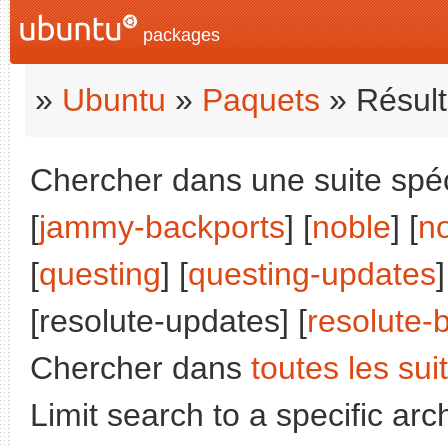
packages
»
Ubuntu
»
Paquets
» Résult
Chercher dans une suite spéci
[
jammy-backports
] [
noble
] [
n
[
questing
] [
questing-updates
]
[resolute-updates] [
resolute-
Chercher dans
toutes les sui
Limit search to a specific arch