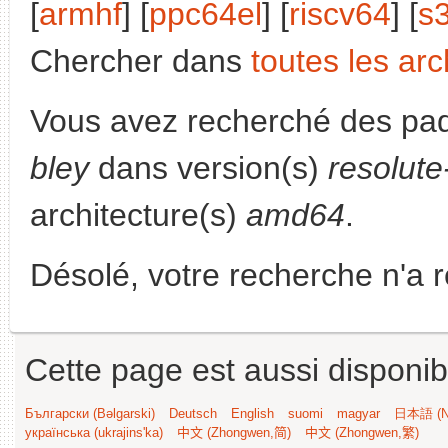
[
armhf
] [
ppc64el
] [
riscv64
] [
s
Chercher dans
toutes les arc
Vous avez recherché des paq
bley
dans version(s)
resolut
architecture(s)
amd64
.
Désolé, votre recherche n'a 
Cette page est aussi disponib
Български (Bəlgarski)
Deutsch
English
suomi
magyar
日本語 (Ni
українська (ukrajins'ka)
中文 (Zhongwen,简)
中文 (Zhongwen,繁)