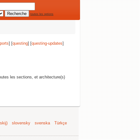
toutes les options
ports
] [
questing
] [
questing-updates
]
toutes les sections, et architecture(s)
kij)
slovensky
svenska
Türkçe