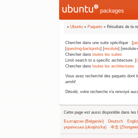
packages
»
Ubuntu
»
Paquets
» Résultats de la r
Chercher dans une suite spécifique : [
ja
[
questing-backports
] [
resolute
] [resolute
Chercher dans
toutes les suites
Limit search to a specific architecture: [
i
Chercher dans
toutes les architectures
Vous avez recherché des paquets dont 
armhf
.
Désolé, votre recherche n'a renvoyé aucu
Cette page est aussi disponible dans les 
Български (Bəlgarski)
Deutsch
Engli
українська (ukrajins'ka)
中文 (Zhongwe