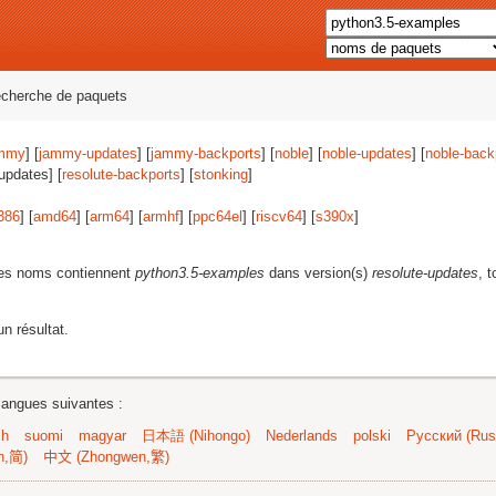
echerche de paquets
mmy
] [
jammy-updates
] [
jammy-backports
] [
noble
] [
noble-updates
] [
noble-back
-updates] [
resolute-backports
] [
stonking
]
386
] [
amd64
] [
arm64
] [
armhf
] [
ppc64el
] [
riscv64
] [
s390x
]
les noms contiennent
python3.5-examples
dans version(s)
resolute-updates
, 
n résultat.
langues suivantes :
sh
suomi
magyar
日本語 (Nihongo)
Nederlands
polski
Русский (Russ
n,简)
中文 (Zhongwen,繁)