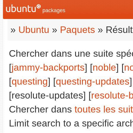
packages
»
Ubuntu
»
Paquets
» Résult
Chercher dans une suite spéci
[
jammy-backports
] [
noble
] [
n
[
questing
] [
questing-updates
]
[resolute-updates] [
resolute-
Chercher dans
toutes les sui
Limit search to a specific arch