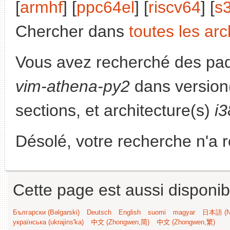
[
armhf
] [
ppc64el
] [
riscv64
] [
s
Chercher dans
toutes les arc
Vous avez recherché des paq
vim-athena-py2
dans version
sections, et architecture(s)
i
Désolé, votre recherche n'a 
Cette page est aussi disponib
Български (Bəlgarski)
Deutsch
English
suomi
magyar
日本語 (Ni
українська (ukrajins'ka)
中文 (Zhongwen,简)
中文 (Zhongwen,繁)