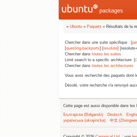
packages
»
Ubuntu
»
Paquets
» Résultats de la r
Chercher dans une suite spécifique : [
ja
[
questing-backports
] [
resolute
] [resolute
Chercher dans
toutes les suites
Limit search to a specific architecture: [
i
Chercher dans
toutes les architectures
Vous avez recherché des paquets dont 
Désolé, votre recherche n'a renvoyé aucu
Cette page est aussi disponible dans les 
Български (Bəlgarski)
Deutsch
Engli
українська (ukrajins'ka)
中文 (Zhongwe
Copyright © 2026
Canonical Ltd.
; voir
le