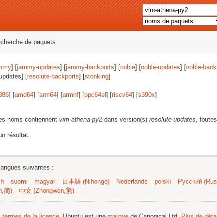
echerche de paquets
mmy
] [
jammy-updates
] [
jammy-backports
] [
noble
] [
noble-updates
] [
noble-back
-updates] [
resolute-backports
] [
stonking
]
386
] [
amd64
] [
arm64
] [
armhf
] [
ppc64el
] [
riscv64
] [
s390x
]
les noms contiennent
vim-athena-py2
dans version(s)
resolute-updates
, toute
n résultat.
langues suivantes :
sh
suomi
magyar
日本語 (Nihongo)
Nederlands
polski
Русский (Russ
n,简)
中文 (Zhongwen,繁)
s termes de la licence
. Ubuntu est une
marque
de Canonical Ltd.
Plus de détai