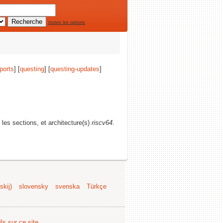
toutes les options
ports
] [
questing
] [
questing-updates
]
s les sections, et architecture(s)
riscv64
.
kij)
slovensky
svenska
Türkçe
ls sur ce site
.