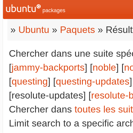
packages
»
Ubuntu
»
Paquets
» Résult
Chercher dans une suite spéci
[
jammy-backports
] [
noble
] [
n
[
questing
] [
questing-updates
]
[resolute-updates] [
resolute-
Chercher dans
toutes les sui
Limit search to a specific arch