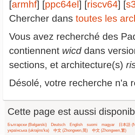
[
armhf
] [
ppc64el
] [
riscv64
] [
s
Chercher dans
toutes les arc
Vous avez recherché des Paq
contiennent
wicd
dans versio
sections, et architecture(s)
ri
Désolé, votre recherche n'a 
Cette page est aussi disponib
Български (Bəlgarski)
Deutsch
English
suomi
magyar
日本語 (Ni
українська (ukrajins'ka)
中文 (Zhongwen,简)
中文 (Zhongwen,繁)