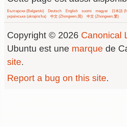
Български (Bəlgarski)
Deutsch
English
suomi
magyar
日本語 (Ni
українська (ukrajins'ka)
中文 (Zhongwen,简)
中文 (Zhongwen,繁)
Copyright © 2026
Canonical L
Ubuntu est une
marque
de Ca
site
.
Report a bug on this site
.