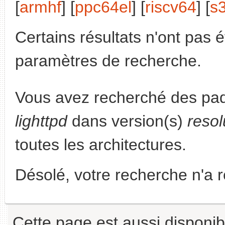
[
armhf
] [
ppc64el
] [
riscv64
] [
s
Certains résultats n'ont pas é
paramètres de recherche.
Vous avez recherché des paq
lighttpd
dans version(s)
reso
toutes les architectures.
Désolé, votre recherche n'a 
Cette page est aussi disponib