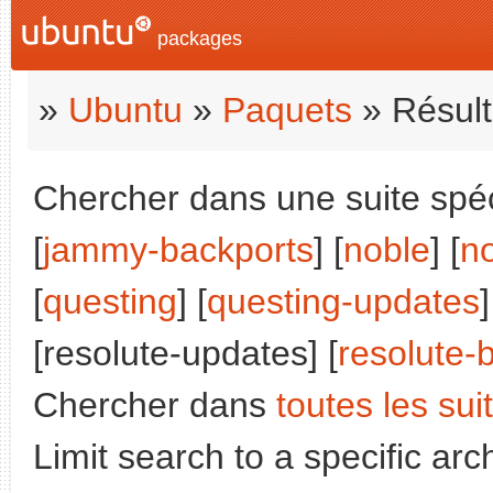
packages
»
Ubuntu
»
Paquets
» Résult
Chercher dans une suite spéci
[
jammy-backports
] [
noble
] [
n
[
questing
] [
questing-updates
]
[resolute-updates] [
resolute-
Chercher dans
toutes les sui
Limit search to a specific arch