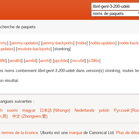
echerche de paquets
mmy
] [
jammy-updates
] [
jammy-backports
] [
noble
] [
noble-updates
] [
noble-back
-updates
] [
resolute-backports
] [stonking]
386
] [
amd64
] [
arm64
] [
armhf
] [
ppc64el
] [
riscv64
] [
s390x
]
les noms contiennent
libnl-genl-3-200-udeb
dans version(s)
stonking
, toutes le
n résultat.
langues suivantes :
sh
suomi
magyar
日本語 (Nihongo)
Nederlands
polski
Русский (Russ
n,简)
中文 (Zhongwen,繁)
s termes de la licence
. Ubuntu est une
marque
de Canonical Ltd.
Plus de détai