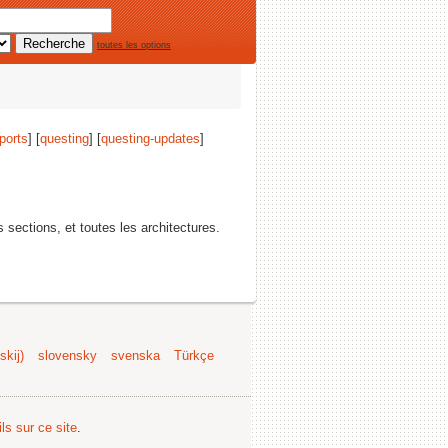
toutes les options
ports
] [
questing
] [
questing-updates
]
s sections, et toutes les architectures.
kij)
slovensky
svenska
Türkçe
ls sur ce site
.