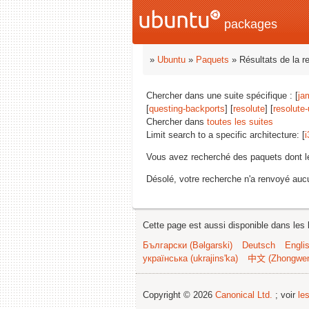
packages
»
Ubuntu
»
Paquets
» Résultats de la r
Chercher dans une suite spécifique : [
ja
[
questing-backports
] [
resolute
] [
resolute
Chercher dans
toutes les suites
Limit search to a specific architecture: [
i
Vous avez recherché des paquets dont 
Désolé, votre recherche n'a renvoyé aucu
Cette page est aussi disponible dans les 
Български (Bəlgarski)
Deutsch
Engli
українська (ukrajins'ka)
中文 (Zhongwe
Copyright © 2026
Canonical Ltd.
; voir
le