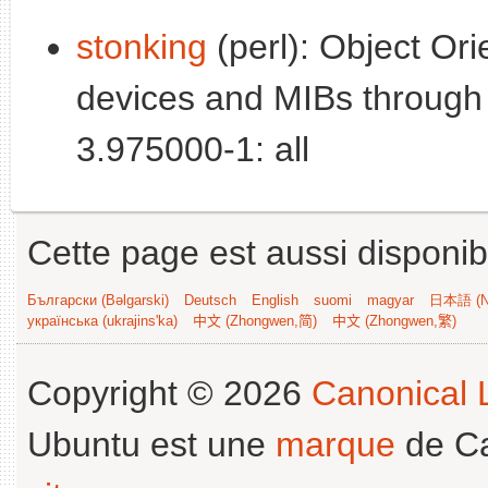
stonking
(perl): Object Ori
devices and MIBs throug
3.975000-1: all
Cette page est aussi disponib
Български (Bəlgarski)
Deutsch
English
suomi
magyar
日本語 (Ni
українська (ukrajins'ka)
中文 (Zhongwen,简)
中文 (Zhongwen,繁)
Copyright © 2026
Canonical L
Ubuntu est une
marque
de Ca