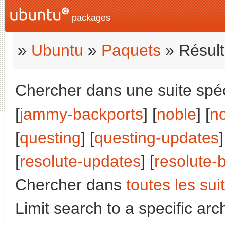
packages
»
Ubuntu
»
Paquets
» Résult
Chercher dans une suite spéci
[
jammy-backports
] [
noble
] [
n
[
questing
] [
questing-updates
]
[
resolute-updates
] [
resolute-
Chercher dans
toutes les sui
Limit search to a specific arch