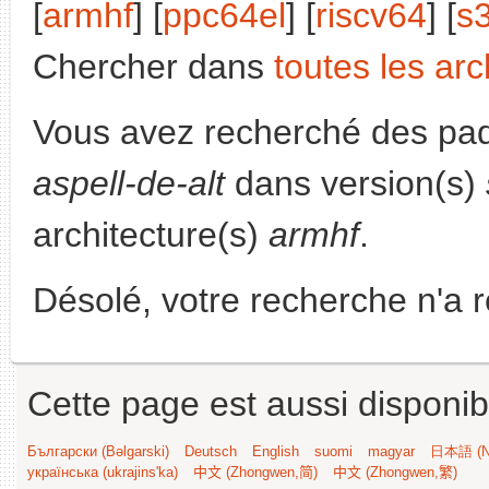
[
armhf
] [
ppc64el
] [
riscv64
] [
s
Chercher dans
toutes les arc
Vous avez recherché des paq
aspell-de-alt
dans version(s)
architecture(s)
armhf
.
Désolé, votre recherche n'a 
Cette page est aussi disponib
Български (Bəlgarski)
Deutsch
English
suomi
magyar
日本語 (Ni
українська (ukrajins'ka)
中文 (Zhongwen,简)
中文 (Zhongwen,繁)