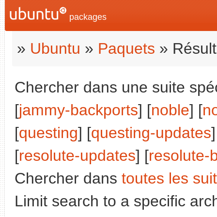
packages
»
Ubuntu
»
Paquets
» Résult
Chercher dans une suite spéci
[
jammy-backports
] [
noble
] [
n
[
questing
] [
questing-updates
]
[
resolute-updates
] [
resolute-
Chercher dans
toutes les sui
Limit search to a specific arch