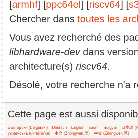
[
armhf
] [
ppc64el
] [
riscv64
] [
s
Chercher dans
toutes les arc
Vous avez recherché des paq
libhardware-dev
dans versio
architecture(s)
riscv64
.
Désolé, votre recherche n'a 
Cette page est aussi disponib
Български (Bəlgarski)
Deutsch
English
suomi
magyar
日本語 (Ni
українська (ukrajins'ka)
中文 (Zhongwen,简)
中文 (Zhongwen,繁)