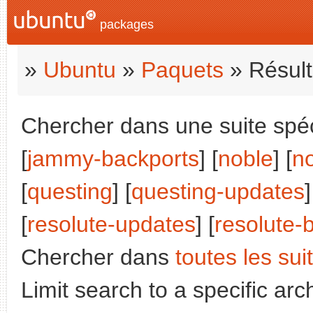
packages
»
Ubuntu
»
Paquets
» Résult
Chercher dans une suite spéci
[
jammy-backports
] [
noble
] [
n
[
questing
] [
questing-updates
]
[
resolute-updates
] [
resolute-
Chercher dans
toutes les sui
Limit search to a specific arch