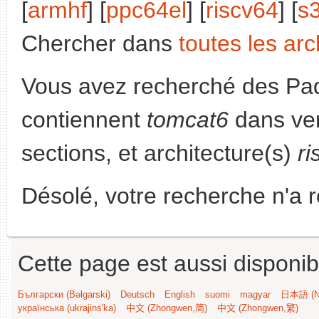
[
armhf
] [
ppc64el
] [
riscv64
] [
s
Chercher dans
toutes les arc
Vous avez recherché des Paq
contiennent
tomcat6
dans ve
sections, et architecture(s)
ri
Désolé, votre recherche n'a 
Cette page est aussi disponib
Български (Bəlgarski)
Deutsch
English
suomi
magyar
日本語 (Ni
українська (ukrajins'ka)
中文 (Zhongwen,简)
中文 (Zhongwen,繁)