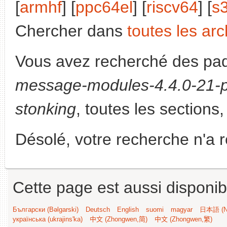
[
armhf
] [
ppc64el
] [
riscv64
] [
s
Chercher dans
toutes les arc
Vous avez recherché des paq
message-modules-4.4.0-21-
stonking
, toutes les sections,
Désolé, votre recherche n'a 
Cette page est aussi disponib
Български (Bəlgarski)
Deutsch
English
suomi
magyar
日本語 (Ni
українська (ukrajins'ka)
中文 (Zhongwen,简)
中文 (Zhongwen,繁)