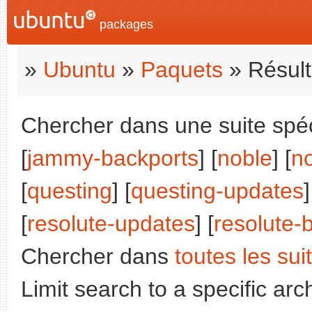
packages
»
Ubuntu
»
Paquets
» Résult
Chercher dans une suite spéci
[
jammy-backports
] [
noble
] [
n
[
questing
] [
questing-updates
]
[
resolute-updates
] [
resolute-
Chercher dans
toutes les sui
Limit search to a specific arch