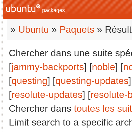
packages
»
Ubuntu
»
Paquets
» Résult
Chercher dans une suite spéci
[
jammy-backports
] [
noble
] [
n
[
questing
] [
questing-updates
]
[
resolute-updates
] [
resolute-
Chercher dans
toutes les sui
Limit search to a specific arch