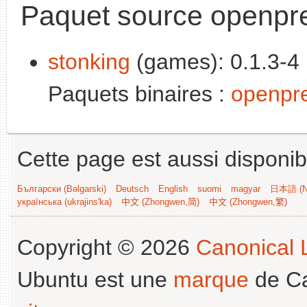
Paquet source openpr
stonking
(games): 0.1.3-4 
Paquets binaires :
openpr
Cette page est aussi disponib
Български (Bəlgarski)
Deutsch
English
suomi
magyar
日本語 (Ni
українська (ukrajins'ka)
中文 (Zhongwen,简)
中文 (Zhongwen,繁)
Copyright © 2026
Canonical L
Ubuntu est une
marque
de Ca