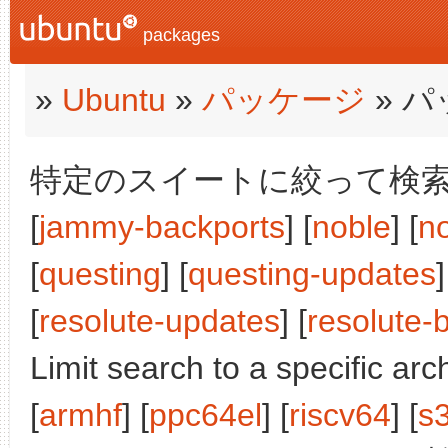
packages
»
Ubuntu
»
パッケージ
» 
特定のスイートに絞って検索:
[
jammy-backports
] [
noble
] [
n
[
questing
] [
questing-updates
]
[
resolute-updates
] [
resolute-
Limit search to a specific arch
[
armhf
] [
ppc64el
] [
riscv64
] [
s