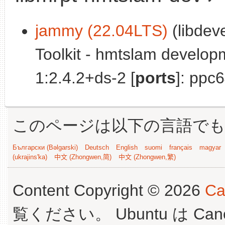
jammy (22.04LTS)
(libdev
Toolkit - hmtslam develop
1:2.4.2+ds-2 [
ports
]: ppc6
このページは以下の言語で
Български (Bəlgarski)
Deutsch
English
suomi
français
magyar
(ukrajins'ka)
中文 (Zhongwen,简)
中文 (Zhongwen,繁)
Content Copyright © 2026
Ca
覧ください。 Ubuntu は Canoni