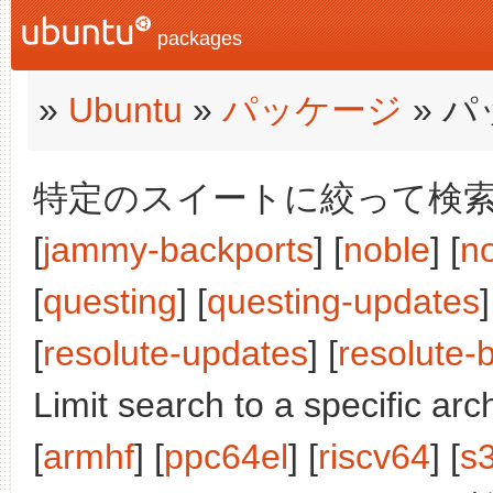
packages
»
Ubuntu
»
パッケージ
» 
特定のスイートに絞って検索:
[
jammy-backports
] [
noble
] [
n
[
questing
] [
questing-updates
]
[
resolute-updates
] [
resolute-
Limit search to a specific arch
[
armhf
] [
ppc64el
] [
riscv64
] [
s