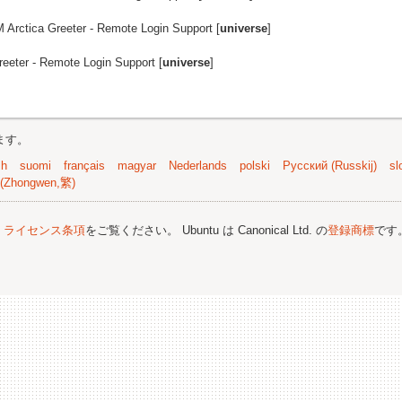
M Arctica Greeter - Remote Login Support [
universe
]
reeter - Remote Login Support [
universe
]
ます。
sh
suomi
français
magyar
Nederlands
polski
Русский (Russkij)
sl
(Zhongwen,繁)
;
ライセンス条項
をご覧ください。 Ubuntu は Canonical Ltd. の
登録商標
です