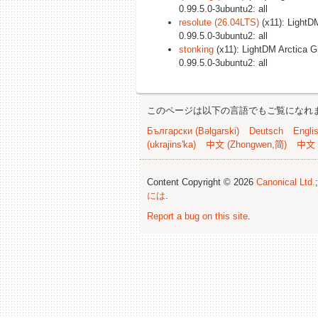
0.99.5.0-3ubuntu2: all
resolute (26.04LTS)
(x11): LightD
0.99.5.0-3ubuntu2: all
stonking
(x11): LightDM Arctica G
0.99.5.0-3ubuntu2: all
このページは以下の言語でもご覧になれ
Български (Bəlgarski)
Deutsch
Engli
(ukrajins'ka)
中文 (Zhongwen,简)
中文 
Content Copyright © 2026
Canonical Ltd.
には
.
Report a bug on this site
.