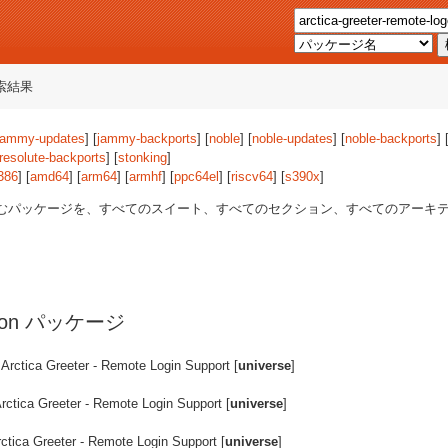
索結果
jammy-updates
] [
jammy-backports
] [
noble
] [
noble-updates
] [
noble-backports
] 
resolute-backports
] [
stonking
]
386
] [
amd64
] [
arm64
] [
armhf
] [
ppc64el
] [
riscv64
] [
s390x
]
むパッケージを、すべてのスイート、すべてのセクション、すべてのアーキ
-logon パッケージ
Arctica Greeter - Remote Login Support [
universe
]
rctica Greeter - Remote Login Support [
universe
]
ctica Greeter - Remote Login Support [
universe
]