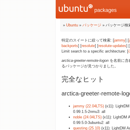
packages
»
Ubuntu
»
パッケージ
» パッケージ検
特定のスイートに絞って検索: [
jammy
] [
backports
] [
resolute
] [
resolute-updates
] [
Limit search to a specific architecture: [
i
arctica-greeter-remote-logon
を名前に含
るパッケージが見つかりました。
完全なヒット
arctica-greeter-remote
jammy (22.04LTS)
(x11): LightDM 
0.99.1.5-2nmu3: all
noble (24.04LTS)
(x11): LightDM A
0.99.5.0-3ubuntu2: all
questing (25.10)
(x11): LightDM Ar