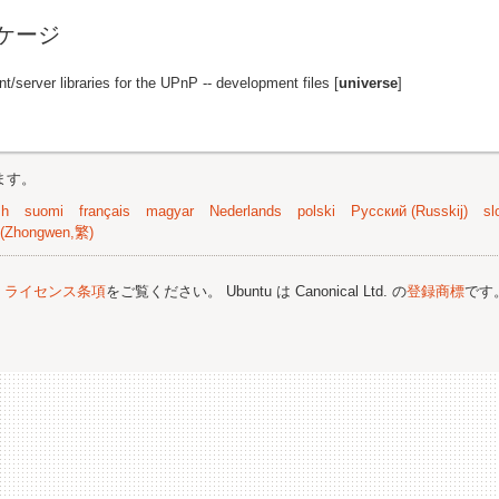
パッケージ
nt/server libraries for the UPnP -- development files [
universe
]
ます。
sh
suomi
français
magyar
Nederlands
polski
Русский (Russkij)
sl
(Zhongwen,繁)
;
ライセンス条項
をご覧ください。 Ubuntu は Canonical Ltd. の
登録商標
です