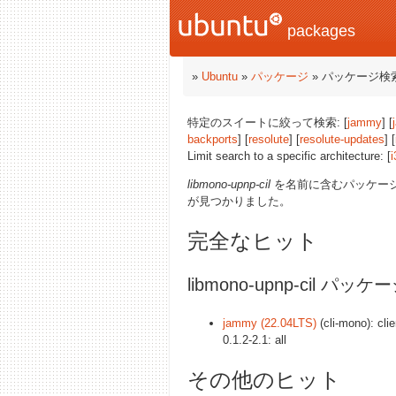
packages
»
Ubuntu
»
パッケージ
» パッケージ検
特定のスイートに絞って検索: [
jammy
] [
backports
] [
resolute
] [
resolute-updates
] [
Limit search to a specific architecture: [
i
libmono-upnp-cil
を名前に含むパッケー
が見つかりました。
完全なヒット
libmono-upnp-cil パッケ
jammy (22.04LTS)
(cli-mono): clie
0.1.2-2.1: all
その他のヒット