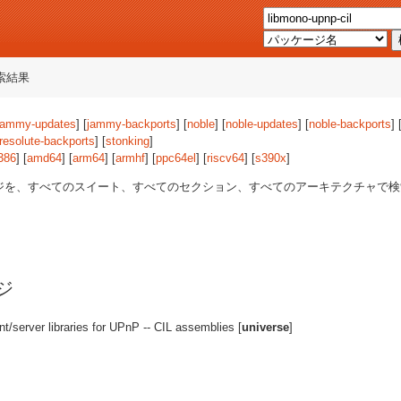
索結果
jammy-updates
] [
jammy-backports
] [
noble
] [
noble-updates
] [
noble-backports
] 
resolute-backports
] [
stonking
]
386
] [
amd64
] [
arm64
] [
armhf
] [
ppc64el
] [
riscv64
] [
s390x
]
ジを、すべてのスイート、すべてのセクション、すべてのアーキテクチャで
ージ
nt/server libraries for UPnP -- CIL assemblies [
universe
]