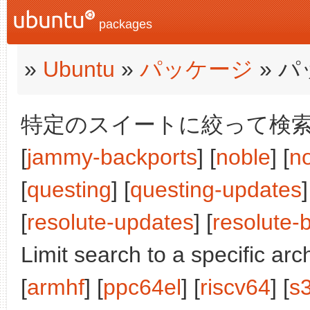
packages
»
Ubuntu
»
パッケージ
» 
特定のスイートに絞って検索:
[
jammy-backports
] [
noble
] [
n
[
questing
] [
questing-updates
]
[
resolute-updates
] [
resolute-
Limit search to a specific arch
[
armhf
] [
ppc64el
] [
riscv64
] [
s