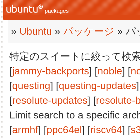
packages
»
Ubuntu
»
パッケージ
» 
特定のスイートに絞って検索:
[
jammy-backports
] [
noble
] [
n
[
questing
] [
questing-updates
]
[
resolute-updates
] [
resolute-
Limit search to a specific arch
[
armhf
] [
ppc64el
] [
riscv64
] [
s