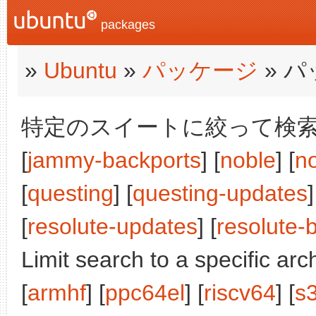
packages
»
Ubuntu
»
パッケージ
» 
特定のスイートに絞って検索:
[
jammy-backports
] [
noble
] [
n
[
questing
] [
questing-updates
]
[
resolute-updates
] [
resolute-
Limit search to a specific arch
[
armhf
] [
ppc64el
] [
riscv64
] [
s